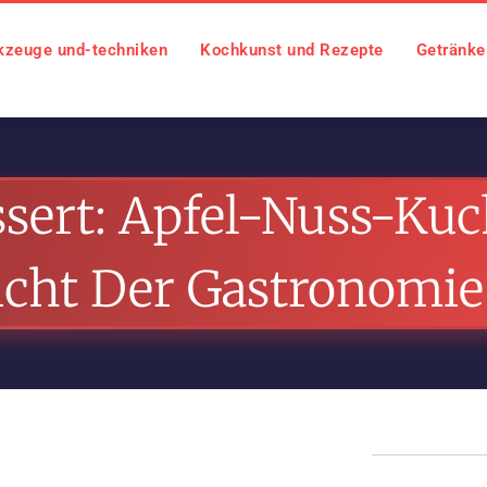
zeuge und-techniken
Kochkunst und Rezepte
Getränke
ssert: Apfel-Nuss-Ku
cht Der Gastronomie