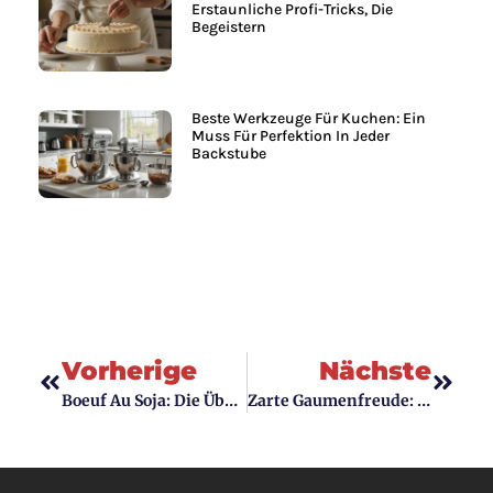
Erstaunliche Profi-Tricks, Die
Begeistern
Beste Werkzeuge Für Kuchen: Ein
Muss Für Perfektion In Jeder
Backstube
Vorherige
Nächste
Boeuf Au Soja: Die Überraschende Symbiose Von Französischer Und Asiatischer Küche
Zarte Gaumenfreude: Die Perfekte Zubereitung Von Schweinebäckchen Im Schnellkochtopf