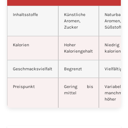
Inhaltsstoffe
Künstliche
Naturbasie
Aromen,
Aromen,
Zucker
Süßstoffe
Kalorien
Hoher
Niedrig od
Kaloriengehalt
kalorienfrei
Geschmacksvielfalt
Begrenzt
Vielfältig
Preispunkt
Gering bis
Variabel,
mittel
manchmal
höher