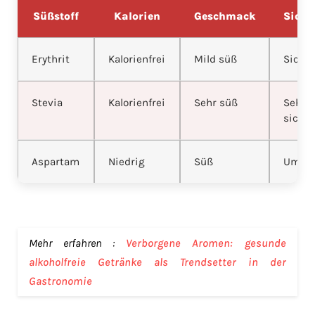
Süßstoff
Kalorien
Geschmack
Siche
Erythrit
Kalorienfrei
Mild süß
Siche
Stevia
Kalorienfrei
Sehr süß
Sehr
sicher
Aspartam
Niedrig
Süß
Umstr
Mehr erfahren :
Verborgene Aromen: gesunde
alkoholfreie Getränke als Trendsetter in der
Gastronomie